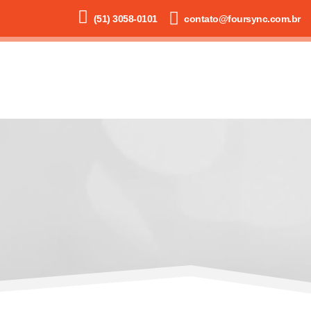
(51) 3058-0101
contato@foursync.com.br