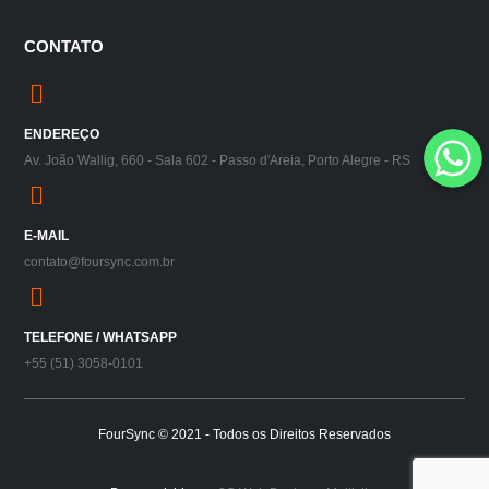
CONTATO
WhatsApp
WhatsApp
ENDEREÇO
WhatsApp
Av. João Wallig, 660 - Sala 602 - Passo d'Areia, Porto Alegre - RS
E-MAIL
contato@foursync.com.br
TELEFONE / WHATSAPP
+55 (51) 3058-0101
FourSync © 2021 - Todos os Direitos Reservados