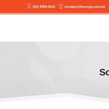
(51) 3058-0101
contato@foursync.com.br
So